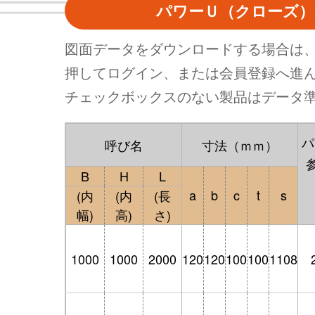
パワーＵ（クローズ）
図面データをダウンロードする場合は
押してログイン、または会員登録へ進
チェックボックスのない製品はデータ
パ
呼び名
寸法（ｍｍ）
B
H
L
a
b
c
t
s
(内
(内
(長
幅)
高)
さ)
1000
1000
2000
120
120
100
100
1108