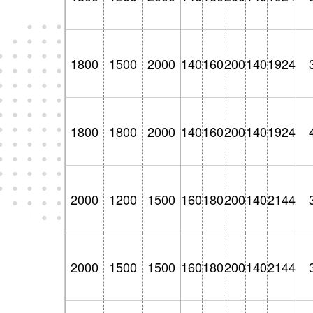
1800
1500
2000
140
160
200
140
1924
1800
1800
2000
140
160
200
140
1924
2000
1200
1500
160
180
200
140
2144
2000
1500
1500
160
180
200
140
2144