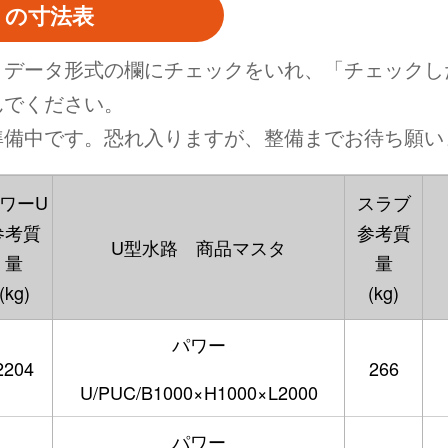
 の寸法表
、データ形式の欄にチェックをいれ、「チェックし
んでください。
準備中です。恐れ入りますが、整備までお待ち願い
ワーU
スラブ
参考質
参考質
U型水路 商品マスタ
量
量
(kg)
(kg)
パワー
2204
266
U/PUC/B1000×H1000×L2000
パワー