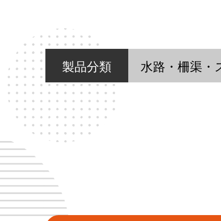
製品分類
水路・柵渠・