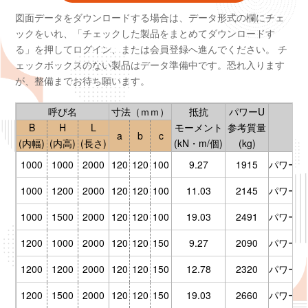
図面データをダウンロードする場合は、データ形式の欄にチェ
ックをいれ、「チェックした製品をまとめてダウンロードす
る」を押してログイン、または会員登録へ進んでください。
チ
ェックボックスのない製品はデータ準備中です。恐れ入ります
が、整備までお待ち願います。
呼び名
寸法（ｍｍ）
抵抗
パワーU
B
H
L
モーメント
参考質量
a
b
c
(内幅)
(内高)
(長さ)
(kN・m/個)
(kg)
1000
1000
2000
120
120
100
9.27
1915
パワーU/P
1000
1200
2000
120
120
100
11.03
2145
パワーU/P
1000
1500
2000
120
120
100
19.03
2491
パワーU/P
1200
1000
2000
120
120
150
9.27
2090
パワーU/P
1200
1200
2000
120
120
150
12.78
2320
パワーU/P
1200
1500
2000
120
120
150
19.03
2660
パワーU/P